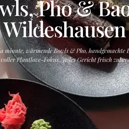
wls, Pho & Bao
Wildeshausen
 la minute, wärmende Bowls & Pho, handgemachte 
voller Plantlove-Fokus. Jedes Gericht frisch zubere