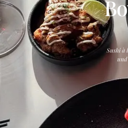
Bo
Sushi à
und 