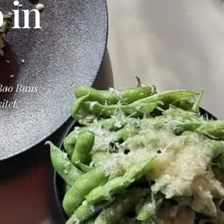
 in
Bao Buns
itet.